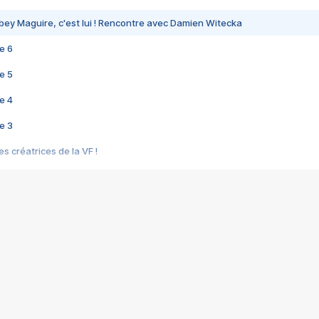
bey Maguire, c'est lui ! Rencontre avec Damien Witecka
e 6
e 5
e 4
e 3
s créatrices de la VF !
e 2
e 1
e Mektoub My Love arrive enfin ! Rencontre avec Shaïn Boumedine et Sal
i : après Toni en famille
elle réalise le bouleversant Dites lui que je l'aime
ais ! Rencontre autour de Vie privée de Rebecca Zlotowski